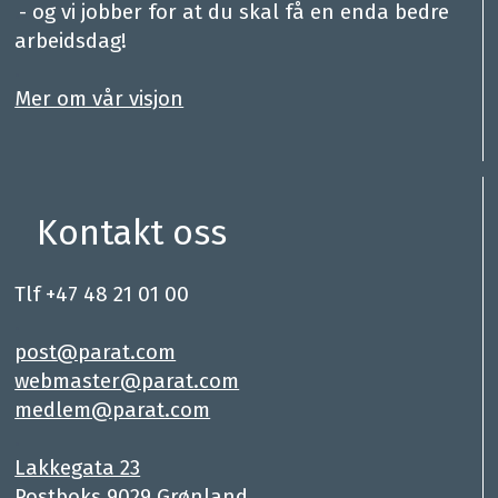
.
- og vi jobber for at du skal få en enda bedre
arbeidsdag!
.
Mer om vår visjon
Kontakt oss
Tlf +47 48 21 01 00
.
post@parat.com
webmaster@parat.com
medlem@parat.com
.
Lakkegata 23
Postboks 9029 Grønland