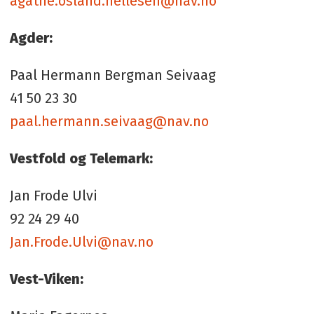
agathe.osland.hellesen@nav.no
Agder:
Paal Hermann Bergman Seivaag
41 50 23 30
paal.hermann.seivaag@nav.n
o
Vestfold og Telemark:
Jan Frode Ulvi
92 24 29 40
Jan.Frode.Ulvi@nav.no
Vest-Viken: