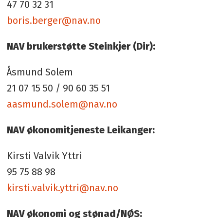
47 70 32 31
boris.berger@nav.no
NAV brukerstøtte Steinkjer (Dir):
Åsmund Solem
21 07 15 50 / 90 60 35 51
aasmund.solem@nav.no
NAV økonomitjeneste Leikanger:
Kirsti Valvik Yttri
95 75 88 98
kirsti.valvik.yttri@nav.no
NAV økonomi og stønad/NØS: