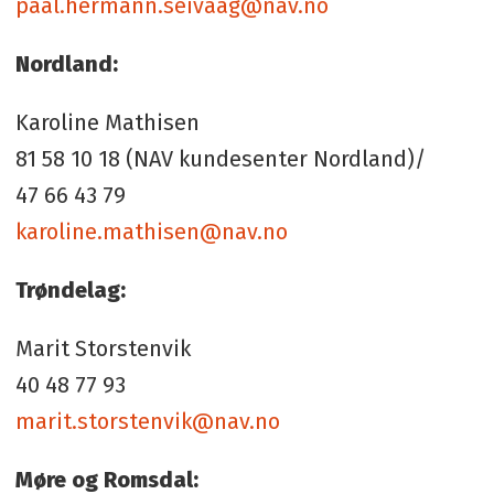
paal.hermann.seivaag@nav.no
Nordland:
Karoline Mathisen
81 58 10 18 (NAV kundesenter Nordland)/
47 66 43 79
karoline.mathisen@nav.no
Trøndelag:
Marit Storstenvik
40 48 77 93
marit.storstenvik@nav.no
Møre og Romsdal: