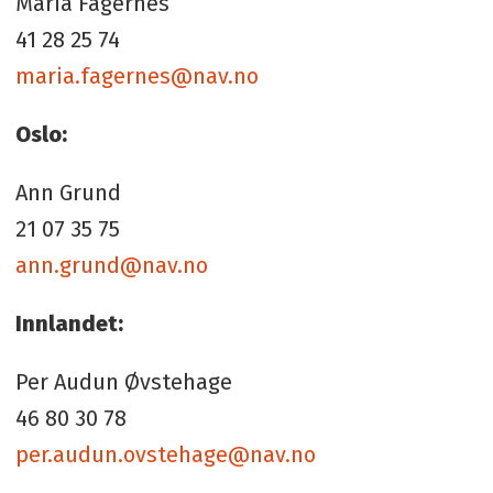
Maria Fagernes
41 28 25 74
maria.fagernes@nav.no
Oslo:
Ann Grund
21 07 35 75
ann.grund@nav.no
Innlandet:
Per Audun Øvstehage
46 80 30 78
per.audun.ovstehage@nav.no